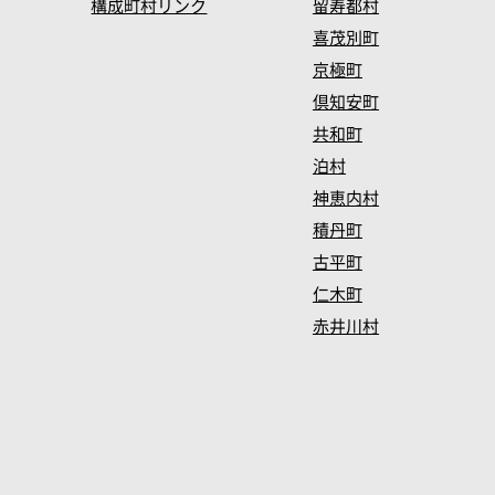
構成町村リンク
留寿都村
喜茂別町
京極町
倶知安町
共和町
泊村
神恵内村
積丹町
古平町
仁木町
赤井川村