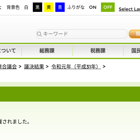
大
背景色
白
黒
黄
青
ふりがな
ON
OFF
Select L
について
総務課
税務課
国
連合議会
議決結果
令和元年（平成31年）
催されました。