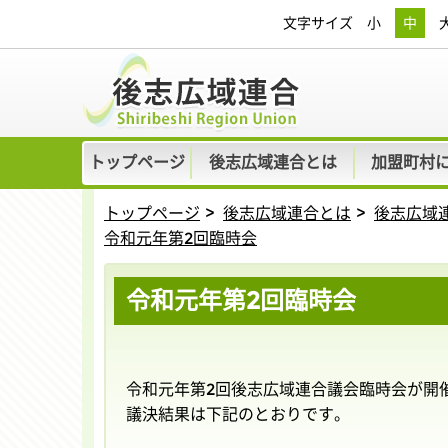
文字サイズ
小
中
トップページ
後志広域連合とは
加盟町村
トップページ
後志広域連合とは
後志広域
令和元年第2回臨時会
令和元年第2回臨時会
令和元年第2回後志広域連合議会臨時会が開
議決結果は下記のとおりです。