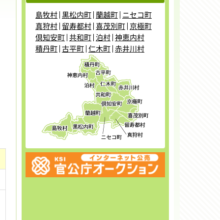
島牧村
黒松内町
蘭越町
ニセコ町
真狩村
留寿都村
喜茂別町
京極町
倶知安町
共和町
泊村
神恵内村
積丹町
古平町
仁木町
赤井川村