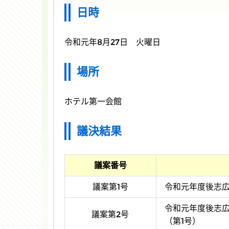
日時
令和元年8月27日 火曜日
場所
ホテル第一会館
議決結果
議案番号
議案第1号
令和元年度後志広
令和元年度後志
議案第2号
（第1号）