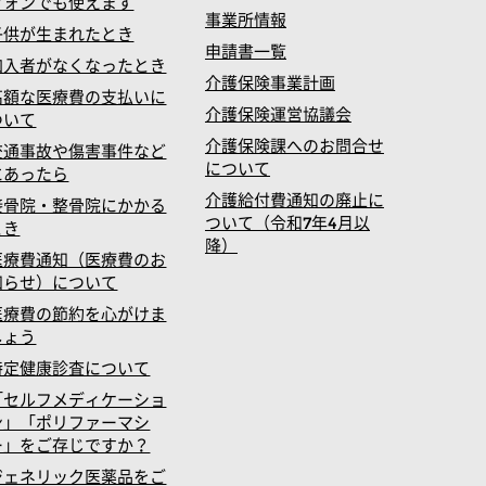
フォンでも使えます
事業所情報
子供が生まれたとき
申請書一覧
加入者がなくなったとき
介護保険事業計画
高額な医療費の支払いに
介護保険運営協議会
ついて
介護保険課へのお問合せ
交通事故や傷害事件など
について
にあったら
介護給付費通知の廃止に
接骨院・整骨院にかかる
ついて（令和7年4月以
とき
降）
医療費通知（医療費のお
知らせ）について
医療費の節約を心がけま
しょう
特定健康診査について
「セルフメディケーショ
ン」「ポリファーマシ
ー」をご存じですか？
ジェネリック医薬品をご