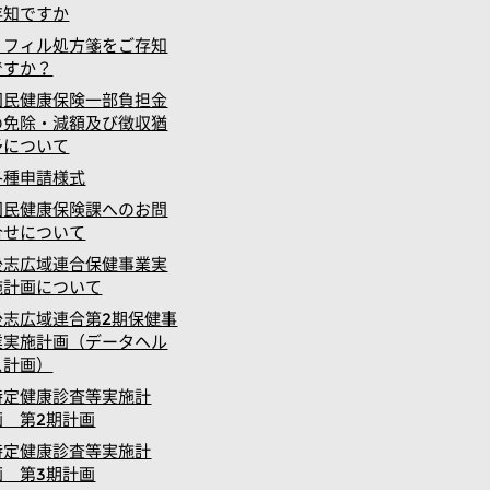
存知ですか
リフィル処方箋をご存知
ですか？
国民健康保険一部負担金
の免除・減額及び徴収猶
予について
各種申請様式
国民健康保険課へのお問
合せについて
後志広域連合保健事業実
施計画について
後志広域連合第2期保健事
業実施計画（データヘル
ス計画）
特定健康診査等実施計
画 第2期計画
特定健康診査等実施計
画 第3期計画