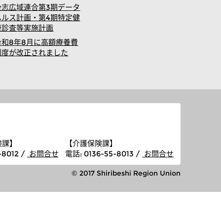
後志広域連合第3期データ
ヘルス計画・第4期特定健
康診査等実施計画
令和8年8月に高額療養費
制度が改正されました
険課】
【介護保険課】
-8012 /
お問合せ
電話
: 0136-55-8013 /
お問合せ
© 2017 Shiribeshi Region Union