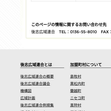
このページの情報に関するお問い合わせ先
後志広域連合
TEL：0136-55-8010
FAX：
後志広域連合とは
加盟町村について
後志広域連合の概要
島牧村
後志広域連合議会
黒松内町
機構図
蘭越町
広域計画
ニセコ町
後志広域連合例規集
真狩村