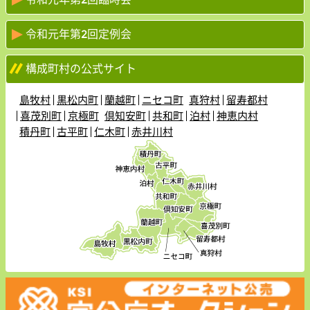
令和元年第2回定例会
構成町村の公式サイト
島牧村
黒松内町
蘭越町
ニセコ町
真狩村
留寿都村
喜茂別町
京極町
倶知安町
共和町
泊村
神恵内村
積丹町
古平町
仁木町
赤井川村