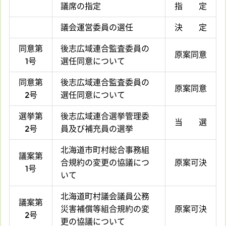
議席の指定
指 定
議会運営委員の選任
決 定
同意第
後志広域連合監査委員の
原案同意
1号
選任同意について
同意第
後志広域連合監査委員の
原案同意
2号
選任同意について
選挙第
後志広域連合選挙管理委
当 選
2号
員及び補充員の選挙
北海道市町村総合事務組
議案第
合規約の変更の協議につ
原案可決
1号
いて
北海道町村議会議員公務
議案第
災害補償等組合規約の変
原案可決
2号
更の協議について