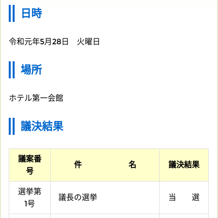
日時
令和元年5月28日 火曜日
場所
ホテル第一会館
議決結果
議案番
件 名
議決結果
号
選挙第
議長の選挙
当 選
1号