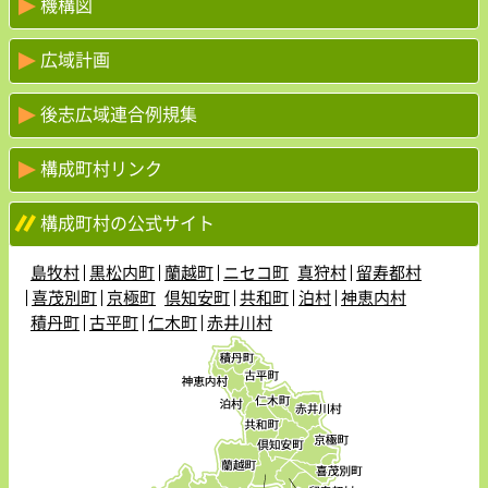
機構図
広域計画
後志広域連合例規集
構成町村リンク
構成町村の公式サイト
島牧村
黒松内町
蘭越町
ニセコ町
真狩村
留寿都村
喜茂別町
京極町
倶知安町
共和町
泊村
神恵内村
積丹町
古平町
仁木町
赤井川村