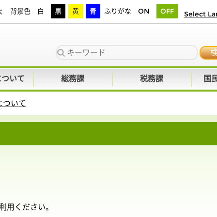
大
背景色
白
黒
黄
青
ふりがな
ON
OFF
Select L
について
総務課
税務課
国
について
利用ください。