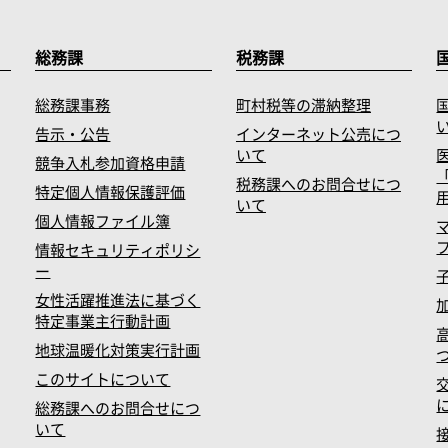
総務課
税務課
総務課事務
町村税等の滞納整理
告示・公告
インターネット公売につ
いて
競争入札参加資格申請
税務課へのお問合せにつ
特定個人情報保護評価
いて
個人情報ファイル簿
情報セキュリティポリシ
ー
女性活躍推進法に基づく
特定事業主行動計画
地球温暖化対策実行計画
このサイトについて
総務課へのお問合せにつ
いて