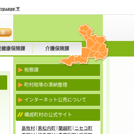
anguage
▼
検索
民健康保険課
介護保険課
税務課
町村税等の滞納整理
インターネット公売について
構成町村の公式サイト
島牧村
黒松内町
蘭越町
ニセコ町