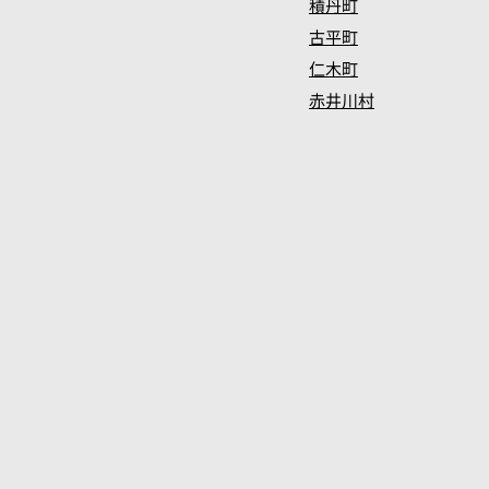
積丹町
古平町
仁木町
赤井川村