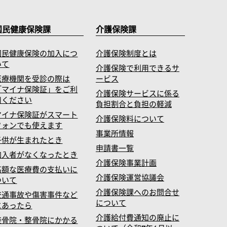
国民健康保険課
介護保険課
国民健康保険の加入につ
介護保険制度とは
いて
介護保険で利用できるサ
医療機関を受診の際は
ービス
「マイナ保険証」をご利
介護保険サービスに係る
用ください
負担割合と負担の軽減
マイナ保険証がスマート
介護保険料について
フォンでも使えます
事業所情報
子供が生まれたとき
申請書一覧
加入者がなくなったとき
介護保険事業計画
高額な医療費の支払いに
介護保険運営協議会
ついて
介護保険課へのお問合せ
交通事故や傷害事件など
について
にあったら
介護給付費通知の廃止に
接骨院・整骨院にかかる