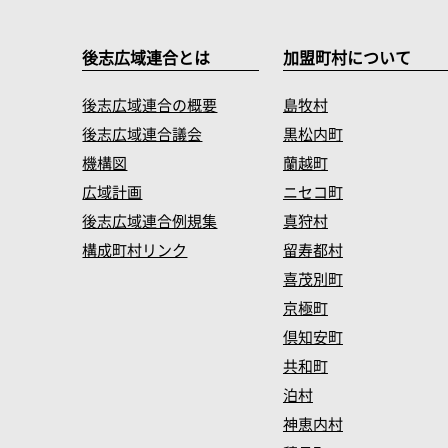
後志広域連合とは
加盟町村について
後志広域連合の概要
島牧村
後志広域連合議会
黒松内町
機構図
蘭越町
広域計画
ニセコ町
後志広域連合例規集
真狩村
構成町村リンク
留寿都村
喜茂別町
京極町
倶知安町
共和町
泊村
神恵内村