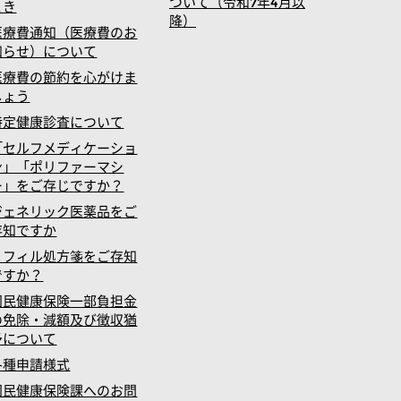
ついて（令和7年4月以
とき
降）
医療費通知（医療費のお
知らせ）について
医療費の節約を心がけま
しょう
特定健康診査について
「セルフメディケーショ
ン」「ポリファーマシ
ー」をご存じですか？
ジェネリック医薬品をご
存知ですか
リフィル処方箋をご存知
ですか？
国民健康保険一部負担金
の免除・減額及び徴収猶
予について
各種申請様式
国民健康保険課へのお問