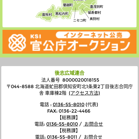
後志広域連合
法人番号 8000020018155
〒044-8588 北海道虻田郡倶知安町北1条東2丁目後志合同庁
舎 車庫棟2階
(アクセス方法)
電話 :
0136-55-8010
(代表)
FAX: 0136-22-4466
【総務課】
電話
:
0136-55-8010
/
お問合せ
【税務課】
電話
:
0136-55-8011
/
お問合せ