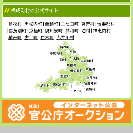
構成町村の公式サイト
島牧村
黒松内町
蘭越町
ニセコ町
真狩村
留寿都村
喜茂別町
京極町
倶知安町
共和町
泊村
神恵内村
積丹町
古平町
仁木町
赤井川村