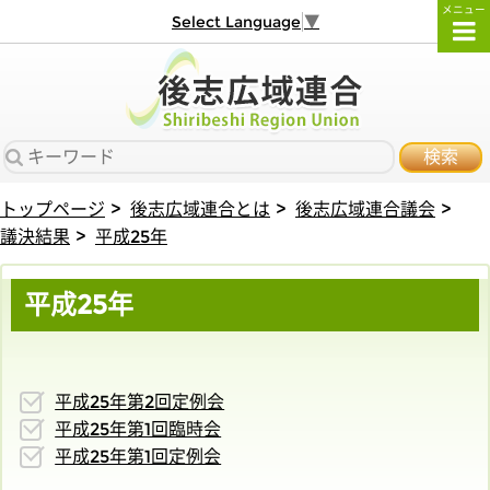
メニュー
Select Language
▼
検索
トップページ
後志広域連合とは
後志広域連合議会
議決結果
平成25年
平成25年
平成25年第2回定例会
平成25年第1回臨時会
平成25年第1回定例会