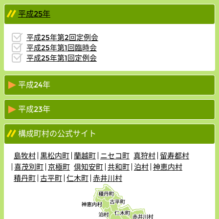
平成25年
平成25年第2回定例会
平成25年第1回臨時会
平成25年第1回定例会
平成24年
平成23年
構成町村の公式サイト
島牧村
黒松内町
蘭越町
ニセコ町
真狩村
留寿都村
喜茂別町
京極町
倶知安町
共和町
泊村
神恵内村
積丹町
古平町
仁木町
赤井川村