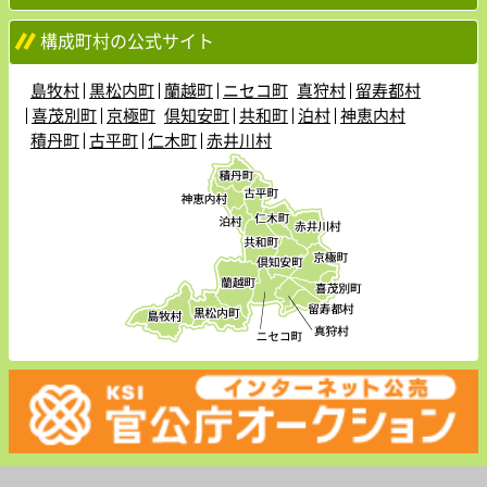
構成町村の公式サイト
島牧村
黒松内町
蘭越町
ニセコ町
真狩村
留寿都村
喜茂別町
京極町
倶知安町
共和町
泊村
神恵内村
積丹町
古平町
仁木町
赤井川村