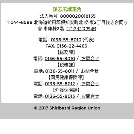
後志広域連合
法人番号 8000020018155
〒044-8588 北海道虻田郡倶知安町北1条東2丁目後志合同庁
舎 車庫棟2階
(アクセス方法)
電話 :
0136-55-8010
(代表)
FAX: 0136-22-4466
【総務課】
電話
:
0136-55-8010
/
お問合せ
【税務課】
電話
:
0136-55-8011
/
お問合せ
【国民健康保険課】
電話
:
0136-55-8012
/
お問合せ
【介護保険課】
電話
:
0136-55-8013
/
お問合せ
© 2017 Shiribeshi Region Union