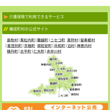
介護保険で利用できるサービス
構成町村の公式サイト
島牧村
黒松内町
蘭越町
ニセコ町
真狩村
留寿都村
喜茂別町
京極町
倶知安町
共和町
泊村
神恵内村
積丹町
古平町
仁木町
赤井川村