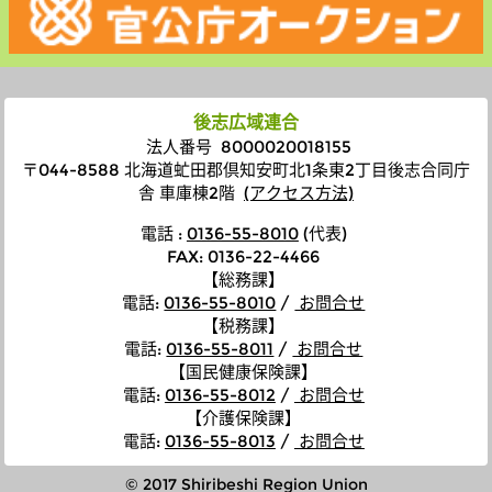
後志広域連合
法人番号 8000020018155
〒044-8588 北海道虻田郡倶知安町北1条東2丁目後志合同庁
舎 車庫棟2階
(アクセス方法)
電話 :
0136-55-8010
(代表)
FAX: 0136-22-4466
【総務課】
電話
:
0136-55-8010
/
お問合せ
【税務課】
電話
:
0136-55-8011
/
お問合せ
【国民健康保険課】
電話
:
0136-55-8012
/
お問合せ
【介護保険課】
電話
:
0136-55-8013
/
お問合せ
© 2017 Shiribeshi Region Union