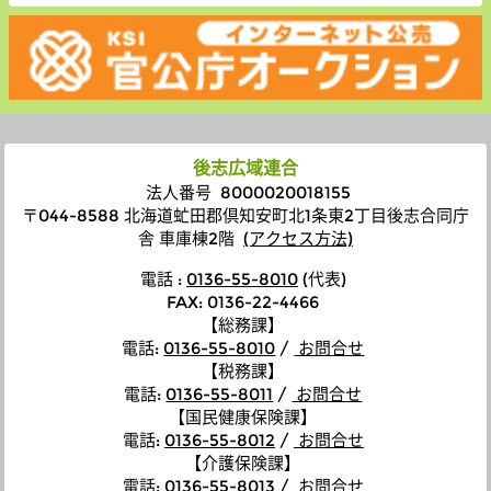
後志広域連合
法人番号 8000020018155
〒044-8588 北海道虻田郡倶知安町北1条東2丁目後志合同庁
舎 車庫棟2階
(アクセス方法)
電話 :
0136-55-8010
(代表)
FAX: 0136-22-4466
【総務課】
電話
:
0136-55-8010
/
お問合せ
【税務課】
電話
:
0136-55-8011
/
お問合せ
【国民健康保険課】
電話
:
0136-55-8012
/
お問合せ
【介護保険課】
電話
:
0136-55-8013
/
お問合せ