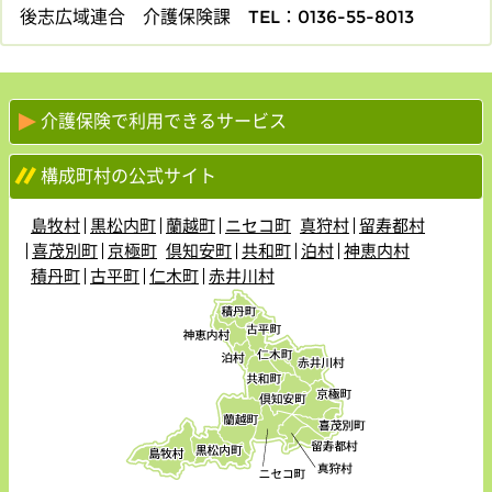
後志広域連合 介護保険課
TEL：0136-55-8013
介護保険で利用できるサービス
構成町村の公式サイト
島牧村
黒松内町
蘭越町
ニセコ町
真狩村
留寿都村
喜茂別町
京極町
倶知安町
共和町
泊村
神恵内村
積丹町
古平町
仁木町
赤井川村